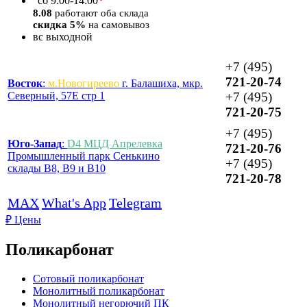
*
сб
9:00-14:00
8.08
работают оба склада
скидка 5%
на самовывоз
вс
выходной
+7 (495)
721-20-74
Восток
:
м.Новогиреево
г. Балашиха, мкр.
Северный, 57Е стр 1
+7 (495)
721-20-75
+7 (495)
Юго-Запад
:
D4 МЦД Апрелевка
721-20-76
Промышленный парк Сенькино
+7 (495)
склады B8, B9 и B10
721-20-78
MAX
What's App
Telegram
₽
Цены
Поликарбонат
Сотовый поликарбонат
Монолитный поликарбонат
Монолитный негорючий ПК