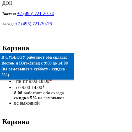
ДОН
+7 (495) 721-20-74
Восток:
+7 (495) 721-20-76
Запад:
Корзина
В СУББОТУ работают оба склада:
Товаров:
0
шт.
Восток
и
Юго-Запад
c 9:00 до 14:00
(на самовывоз в субботу - скидка
Оформить заказ
5%)
*
пн-пт
9:00-18:00
*
сб
9:00-14:00
8.08
работают оба склада
скидка 5%
на самовывоз
вс
выходной
Корзина