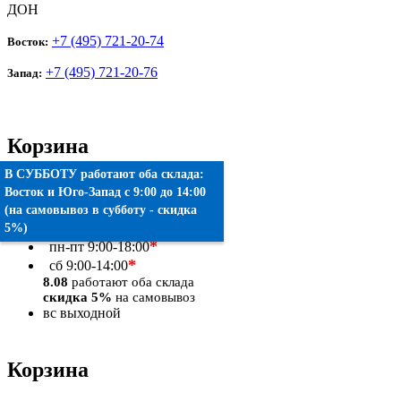
ДОН
+7 (495) 721-20-74
Восток:
+7 (495) 721-20-76
Запад:
Корзина
В СУББОТУ работают оба склада:
Товаров:
0
шт.
Восток
и
Юго-Запад
c 9:00 до 14:00
(на самовывоз в субботу - скидка
Оформить заказ
5%)
*
пн-пт
9:00-18:00
*
сб
9:00-14:00
8.08
работают оба склада
скидка 5%
на самовывоз
вс
выходной
Корзина