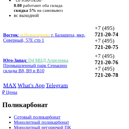
*
сб
9:00-14:00
8.08
работают оба склада
скидка 5%
на самовывоз
вс
выходной
+7 (495)
721-20-74
Восток
:
м.Новогиреево
г. Балашиха, мкр.
Северный, 57Е стр 1
+7 (495)
721-20-75
+7 (495)
Юго-Запад
:
D4 МЦД Апрелевка
721-20-76
Промышленный парк Сенькино
+7 (495)
склады B8, B9 и B10
721-20-78
MAX
What's App
Telegram
₽
Цены
Поликарбонат
Сотовый поликарбонат
Монолитный поликарбонат
Монолитный негорючий ПК