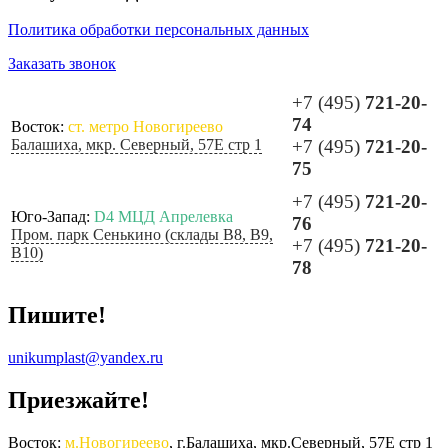
Политика обработки персональных данных
Заказать звонок
+7 (495)
721-20-
74
Восток:
ст. метро Новогиреево
Балашиха, мкр. Северный, 57Е стр 1
+7 (495)
721-20-
75
+7 (495)
721-20-
Юго-Запад:
D4 МЦД Апрелевка
76
Пром. парк Сенькино (склады B8, B9,
+7 (495)
721-20-
B10)
78
Пишите!
unikumplast@yandex.ru
Приезжайте!
Восток:
м.Новогиреево
, г.Балашиха, мкр.Северный, 57Е стр 1