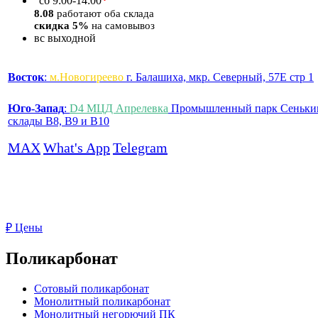
*
сб
9:00-14:00
8.08
работают оба склада
скидка 5%
на самовывоз
вс
выходной
Восток
:
м.Новогиреево
г. Балашиха, мкр. Северный, 57Е стр 1
Юго-Запад
:
D4 МЦД Апрелевка
Промышленный парк Сеньки
склады B8, B9 и B10
MAX
What's App
Telegram
₽
Цены
Поликарбонат
Сотовый поликарбонат
Монолитный поликарбонат
Монолитный негорючий ПК