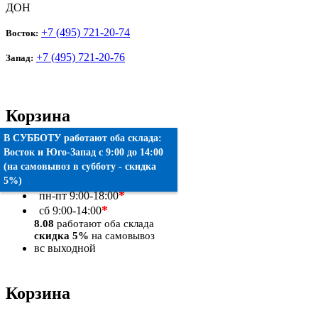
ДОН
+7 (495) 721-20-74
Восток:
+7 (495) 721-20-76
Запад:
Корзина
В СУББОТУ работают оба склада:
Товаров:
0
шт.
Восток
и
Юго-Запад
c 9:00 до 14:00
(на самовывоз в субботу - скидка
Оформить заказ
5%)
*
пн-пт
9:00-18:00
*
сб
9:00-14:00
8.08
работают оба склада
скидка 5%
на самовывоз
вс
выходной
Корзина