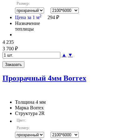
Размер:
2
Цена за 1 м
294 ₽
Назначение
теплицы
4 235
3 700 ₽
▲
▼
Прозрачный 4мм Borrex
Толщина
4 мм
Марка
Borrex
Структура
2R
Цвет:
Размер: