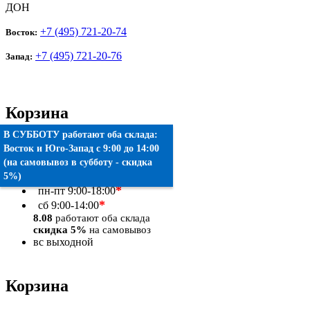
ДОН
+7 (495) 721-20-74
Восток:
+7 (495) 721-20-76
Запад:
Корзина
В СУББОТУ работают оба склада:
Товаров:
0
шт.
Восток
и
Юго-Запад
c 9:00 до 14:00
(на самовывоз в субботу - скидка
Оформить заказ
5%)
*
пн-пт
9:00-18:00
*
сб
9:00-14:00
8.08
работают оба склада
скидка 5%
на самовывоз
вс
выходной
Корзина