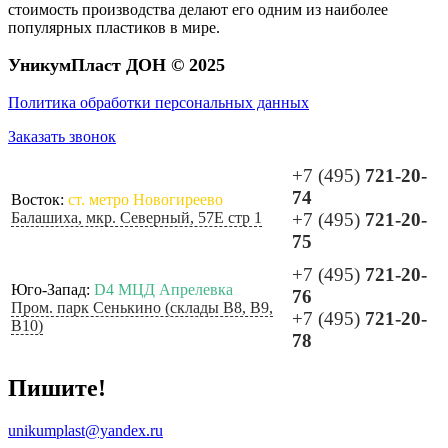
стоимость производства делают его одним из наиболее
популярных пластиков в мире.
УникумПласт ДОН © 2025
Политика обработки персональных данных
Заказать звонок
+7 (495)
721-20-
74
Восток:
ст. метро Новогиреево
Балашиха, мкр. Северный, 57Е стр 1
+7 (495)
721-20-
75
+7 (495)
721-20-
Юго-Запад:
D4 МЦД Апрелевка
76
Пром. парк Сенькино (склады B8, B9,
+7 (495)
721-20-
B10)
78
Пишите!
unikumplast@yandex.ru