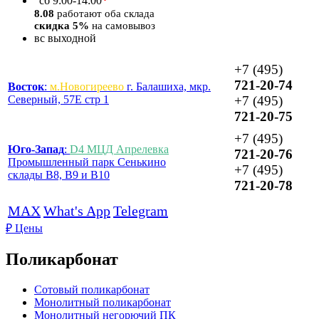
*
сб
9:00-14:00
8.08
работают оба склада
скидка 5%
на самовывоз
вс
выходной
+7 (495)
721-20-74
Восток
:
м.Новогиреево
г. Балашиха, мкр.
Северный, 57Е стр 1
+7 (495)
721-20-75
+7 (495)
Юго-Запад
:
D4 МЦД Апрелевка
721-20-76
Промышленный парк Сенькино
+7 (495)
склады B8, B9 и B10
721-20-78
MAX
What's App
Telegram
₽
Цены
Поликарбонат
Сотовый поликарбонат
Монолитный поликарбонат
Монолитный негорючий ПК