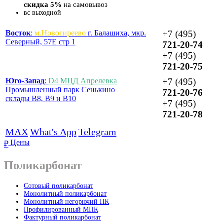
скидка 5%
на самовывоз
вс
выходной
Восток
:
м.Новогиреево
г. Балашиха, мкр.
+7 (495)
Северный, 57Е стр 1
721-20-74
+7 (495)
721-20-75
Юго-Запад
:
D4 МЦД Апрелевка
+7 (495)
Промышленный парк Сенькино
721-20-76
склады B8, B9 и B10
+7 (495)
721-20-78
MAX
What's App
Telegram
Цены
₽
Поликарбонат
Сотовый поликарбонат
Монолитный поликарбонат
Монолитный негорючий ПК
Профилированный МПК
Фактурный поликарбонат