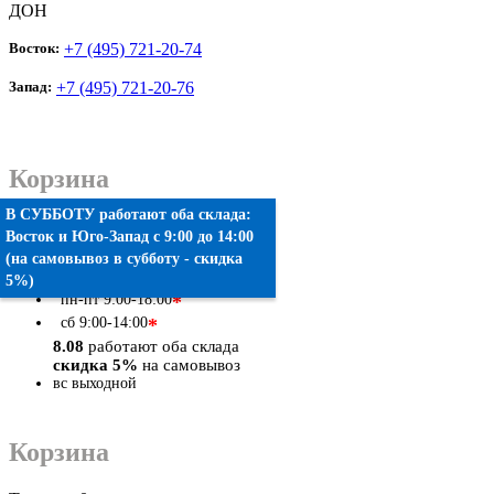
ДОН
Восток:
+7 (495) 721-20-74
Запад:
+7 (495) 721-20-76
Корзина
В СУББОТУ работают оба склада:
Товаров:
0
шт.
Восток
и
Юго-Запад
c 9:00 до 14:00
(на самовывоз в субботу - скидка
Оформить заказ
5%)
пн-пт
9:00-18:00
*
сб
9:00-14:00
*
8.08
работают оба склада
скидка 5%
на самовывоз
вс
выходной
Корзина