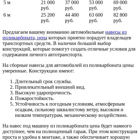
5 м
21 000
37 000
53 000
69 000
руб.
руб.
руб.
руб.
6 м
25 200
44 400
63 600
82 800
руб.
руб.
руб.
руб.
Предлагаем вашему вниманию автомобильные
навесы из
поликарбоната, цена
которых приятно порадует владельцев
транспортных средств. В наличии большой выбор
конструкций, которые помогут создать отличные условия для
содержания личного автотранспорта.
На сборные навесы для автомобилей из поликарбоната цены
умеренные. Конструкции имеют:
Длительный срок службы.
Привлекательный внешний вид.
Высокую ударопрочность.
Пожаростойкость.
Устойчивость к погодным условиям, атмосферным
осадкам, сильному шквалистому ветру, высоким и
низким температурам, механическому воздействию.
На навес под машину из поликарбоната цена будет намного
доступнее, чем на полноценный гараж. При этом конструкция
проста и удобна в монтаже, а также обеспечивает хорошую