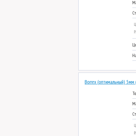
М
С
Ц
Р
Ц
Н
Borrex (оптимальный) 5мм 
Т
М
С
Ц
Р