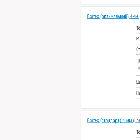
Borrex (оптимальный) 4мм 
Т
М
С
Ц
Р
Ц
Н
Borrex (стандарт) 4 мм (цв
Т