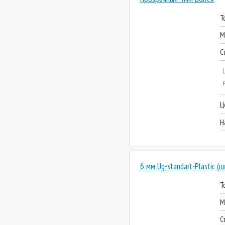
Т
М
С
Ц
Н
6 мм Ug-standart-Plastic (
Т
М
С