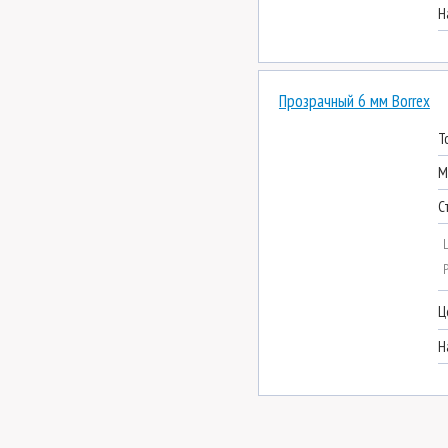
Н
Прозрачный 6 мм Borrex
Т
М
С
Ц
Н