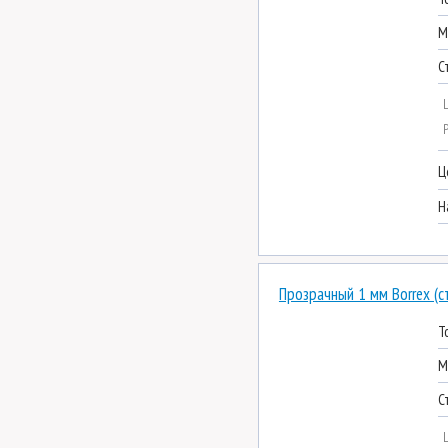
М
С
Ц
Н
Прозрачный 1 мм Borrex (с
Т
М
С