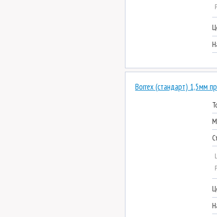
Ц
Н
Borrex (стандарт) 1,5мм п
Т
М
С
Ц
Н