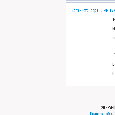
Borrex (стандарт) 5 мм 15
Т
М
С
Ц
Н
Уникум
Политика обра