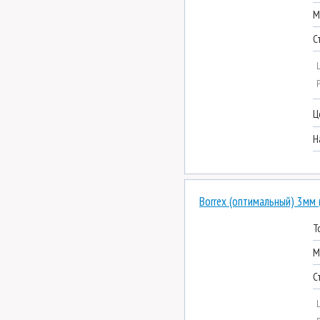
М
С
Ц
Н
Borrex (оптимальный) 3мм 
Т
М
С