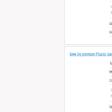
Ц
Н
6мм Ug-premium-Plastic (ц
Т
М
С
Ц