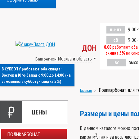
пн-пт
9:00-
сб
9:00-
ДОН
8.08
работают оба 
скидка 5%
на сам
Москва и область
Ваш регион:
вс
выхо
В СУББОТУ работают оба склада:
Восток
и
Юго-Запад
c 9:00 до 14:00 (на
самовывоз в субботу - скидка 5%)
Поликарбонат для т
Главная
₽
ЦЕНЫ
Размеры и цены по
В данном каталоге можно посм
ПОЛИКАРБОНАТ
2
как за м
, так и за весь лис