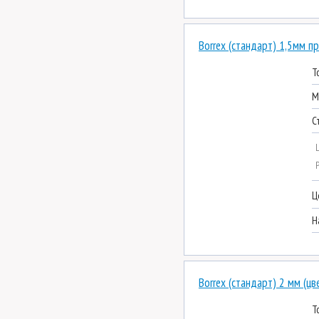
Borrex (стандарт) 1,5мм п
Т
М
С
Ц
Н
Borrex (стандарт) 2 мм (цв
Т