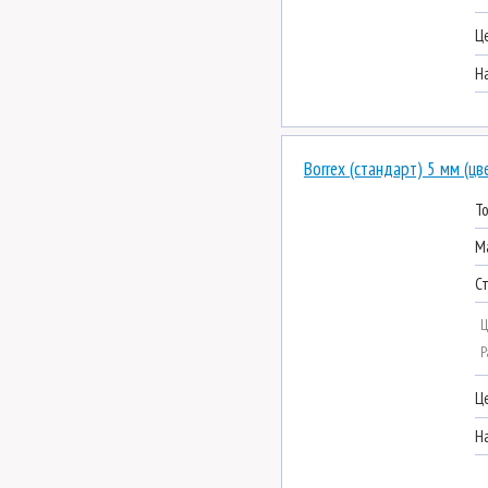
Ц
Н
Borrex (стандарт) 5 мм (цв
Т
М
С
Ц
Р
Ц
Н