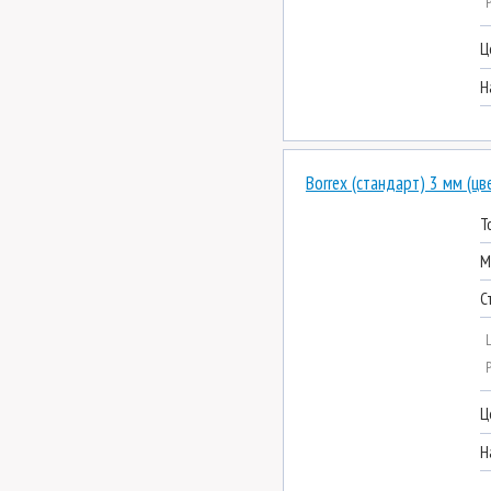
Ц
Н
Borrex (стандарт) 3 мм (цв
Т
М
С
Ц
Н