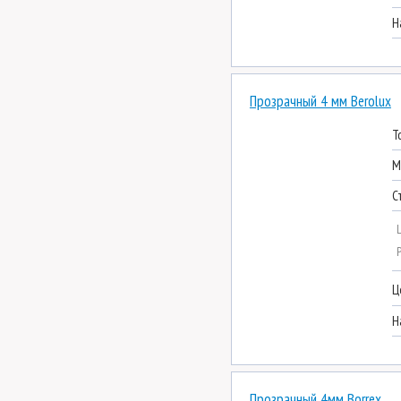
Н
Прозрачный 4 мм Berolux
Т
М
С
Ц
Н
Прозрачный 4мм Borrex