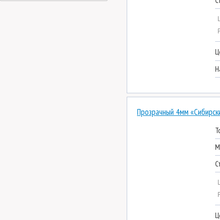
С
Ц
Н
Прозрачный 4мм «Сибирск
Т
М
С
Ц