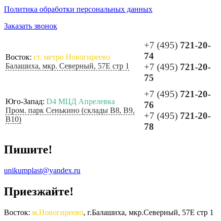
Политика обработки персональных данных
Заказать звонок
+7 (495)
721-20-
74
Восток:
ст. метро Новогиреево
Балашиха, мкр. Северный, 57Е стр 1
+7 (495)
721-20-
75
+7 (495)
721-20-
Юго-Запад:
D4 МЦД Апрелевка
76
Пром. парк Сенькино (склады B8, B9,
+7 (495)
721-20-
B10)
78
Пишите!
unikumplast@yandex.ru
Приезжайте!
Восток:
м.Новогиреево
, г.Балашиха, мкр.Северный, 57Е стр 1