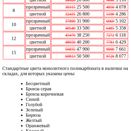
24326
3890
прозрачный
25 500
4 078
30315
4850
8
цветной
26 800
4 286
32435
5190
прозрачный
31 900
5 102
37890
6060
10
цветной
33 500
5 358
40540
6485
прозрачный
38 250
6 118
45470
7272
12
цветной
40 200
6 429
48650
7781
прозрачный
47 900
7 661
56835
9090
15
цветной
50 500
8 077
60813
9726
Стандартные цвета монолитного поликарбоната в наличии на
складах, для которых указаны цены:
Бесцветный
Бронза серая
Бронза коричневая
Синий
Голубой
Зеленый
Бирюза
Желтый
Оранжевый
Красный