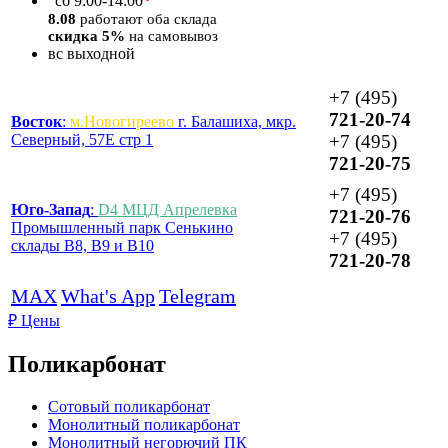
*
сб
9:00-14:00
8.08
работают оба склада
скидка 5%
на самовывоз
вс
выходной
+7 (495)
721-20-74
Восток
:
м.Новогиреево
г. Балашиха, мкр.
Северный, 57Е стр 1
+7 (495)
721-20-75
+7 (495)
Юго-Запад
:
D4 МЦД Апрелевка
721-20-76
Промышленный парк Сенькино
+7 (495)
склады B8, B9 и B10
721-20-78
MAX
What's App
Telegram
₽
Цены
Поликарбонат
Сотовый поликарбонат
Монолитный поликарбонат
Монолитный негорючий ПК