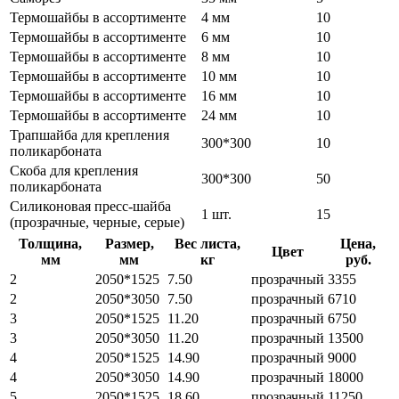
Термошайбы в ассортименте
4 мм
10
Термошайбы в ассортименте
6 мм
10
Термошайбы в ассортименте
8 мм
10
Термошайбы в ассортименте
10 мм
10
Термошайбы в ассортименте
16 мм
10
Термошайбы в ассортименте
24 мм
10
Трапшайба для крепления
300*300
10
поликарбоната
Скоба для крепления
300*300
50
поликарбоната
Силиконовая пресс-шайба
1 шт.
15
(прозрачные, черные, серые)
Толщина,
Размер,
Вес листа,
Цена,
Цвет
мм
мм
кг
руб.
2
2050*1525
7.50
прозрачный
3355
2
2050*3050
7.50
прозрачный
6710
3
2050*1525
11.20
прозрачный
6750
3
2050*3050
11.20
прозрачный
13500
4
2050*1525
14.90
прозрачный
9000
4
2050*3050
14.90
прозрачный
18000
5
2050*1525
18.60
прозрачный
11250