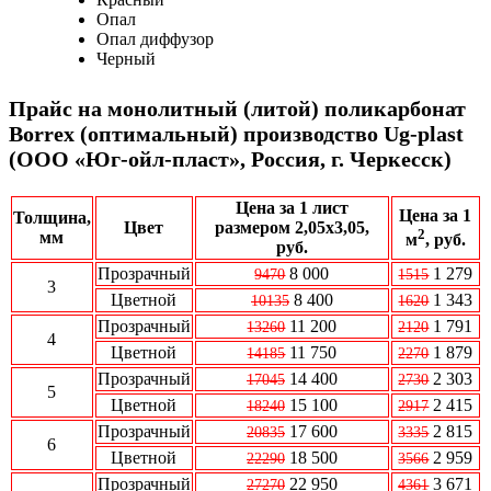
Опал
Опал диффузор
Черный
Прайс на монолитный (литой) поликарбонат
Borrex (оптимальный) производство Ug-plast
(ООО «Юг-ойл-пласт», Россия, г. Черкесск)
Цена за 1 лист
Цена за 1
Толщина,
Цвет
размером 2,05x3,05,
2
мм
м
, руб.
руб.
Прозрачный
8 000
1 279
9470
1515
3
Цветной
8 400
1 343
10135
1620
Прозрачный
11 200
1 791
13260
2120
4
Цветной
11 750
1 879
14185
2270
Прозрачный
14 400
2 303
17045
2730
5
Цветной
15 100
2 415
18240
2917
Прозрачный
17 600
2 815
20835
3335
6
Цветной
18 500
2 959
22290
3566
Прозрачный
22 950
3 671
27270
4361