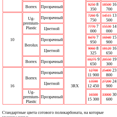
8
16
9250
18500
Borrex
Прозрачный
350
700
6
13
7260
14515
Прозрачный
Ug-
750
500
premium-
7
14
7770
15530
Plastic
Цветной
000
000
7
15
8470
16940
10
Прозрачный
950
900
Berolux
8
16
9060
18120
Цветной
325
650
9
19
10275
20550
Borrex
Прозрачный
650
300
23
12700
25400
Прозрачный
11 900
800
Borrex
24
13590
27200
Цветной
16
3RX
12 450
900
Ug-
30
16500
33000
premium-
Прозрачный
15 300
600
Plastic
Стандартные цвета сотового поликарбоната, на которые