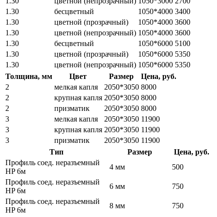
1.30
цветной (непрозрачный)
1050*3000
2700
1.30
бесцветный
1050*4000
3400
1.30
цветной (прозрачный)
1050*4000
3600
1.30
цветной (непрозрачный)
1050*4000
3600
1.30
бесцветный
1050*6000
5100
1.30
цветной (прозрачный)
1050*6000
5350
1.30
цветной (непрозрачный)
1050*6000
5350
Толщина, мм
Цвет
Размер
Цена, руб.
2
мелкая капля
2050*3050
8000
2
крупная капля
2050*3050
8000
2
призматик
2050*3050
8000
3
мелкая капля
2050*3050
11900
3
крупная капля
2050*3050
11900
3
призматик
2050*3050
11900
Тип
Размер
Цена, руб.
Профиль соед. неразъемный
4 мм
500
HP 6м
Профиль соед. неразъемный
6 мм
750
HP 6м
Профиль соед. неразъемный
8 мм
750
HP 6м