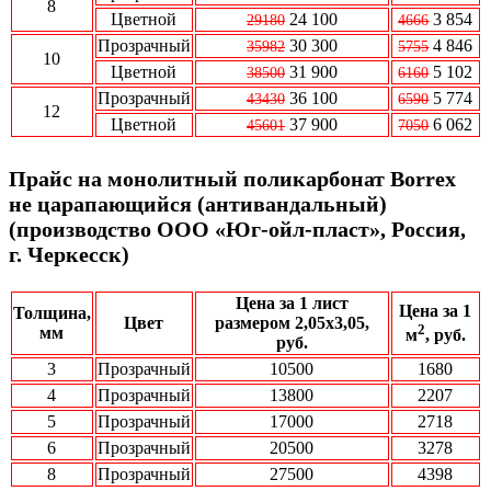
8
Цветной
24 100
3 854
29180
4666
Прозрачный
30 300
4 846
35982
5755
10
Цветной
31 900
5 102
38500
6160
Прозрачный
36 100
5 774
43430
6590
12
Цветной
37 900
6 062
45601
7050
Прайс на монолитный поликарбонат Borrex
не царапающийся (антивандальный)
(производство ООО «Юг-ойл-пласт», Россия,
г. Черкесск)
Цена за 1 лист
Цена за 1
Толщина,
Цвет
размером 2,05x3,05,
2
мм
м
, руб.
руб.
3
Прозрачный
10500
1680
4
Прозрачный
13800
2207
5
Прозрачный
17000
2718
6
Прозрачный
20500
3278
8
Прозрачный
27500
4398