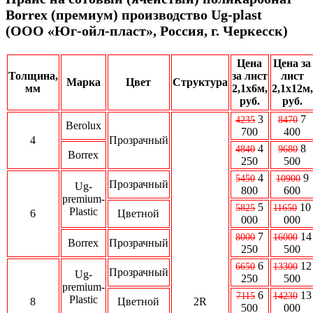
Borrex (премиум) производство Ug-plast
(ООО «Юг-ойл-пласт», Россия, г. Черкесск)
Цена
Цена за
Толщина,
за лист
лист
Марка
Цвет
Структура
мм
2,1х6м,
2,1х12м,
руб.
руб.
3
7
4235
8470
Berolux
700
400
4
Прозрачный
4
8
4840
9680
Borrex
250
500
4
9
5450
10900
Прозрачный
Ug-
800
600
premium-
5
10
5825
11650
Plastic
6
Цветной
000
000
7
14
8000
16000
Borrex
Прозрачный
250
500
6
12
6650
13300
Прозрачный
Ug-
250
500
premium-
6
13
7115
14230
Plastic
8
Цветной
2R
500
000