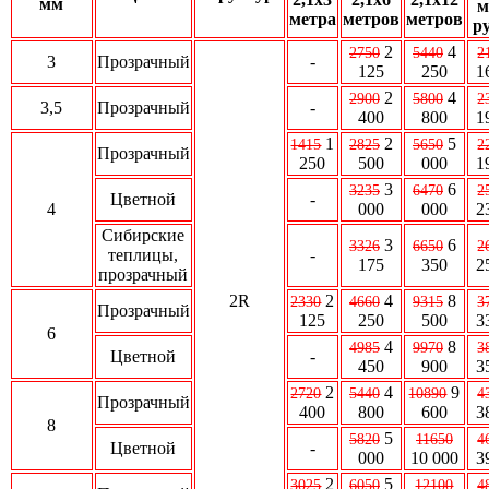
мм
м
метра
метров
метров
ру
2
4
2750
5440
2
3
Прозрачный
-
125
250
1
2
4
2900
5800
2
3,5
Прозрачный
-
400
800
1
1
2
5
1415
2825
5650
2
Прозрачный
250
500
000
1
3
6
3235
6470
2
Цветной
-
4
000
000
2
Сибирские
3
6
3326
6650
2
теплицы,
-
175
350
2
прозрачный
2R
2
4
8
2330
4660
9315
3
Прозрачный
125
250
500
3
6
4
8
4985
9970
3
Цветной
-
450
900
3
2
4
9
2720
5440
10890
4
Прозрачный
400
800
600
3
8
5
5820
11650
4
Цветной
-
000
10 000
3
2
5
3025
6050
12100
4