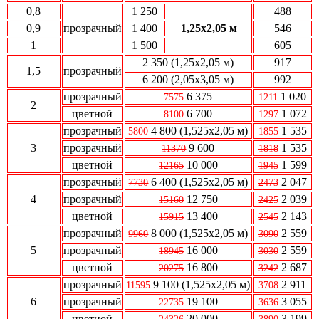
0,8
1 250
488
0,9
прозрачный
1 400
1,25х2,05 м
546
1
1 500
605
2 350
(1,25х2,05 м)
917
1,5
прозрачный
6 200 (2,05х3,05 м)
992
прозрачный
6 375
1 020
7575
1211
2
цветной
6 700
1 072
8100
1297
прозрачный
4 800
(1,525х2,05 м)
1 535
5800
1855
3
прозрачный
9 600
1 535
11370
1818
цветной
10 000
1 599
12165
1945
прозрачный
6 400
(1,525х2,05 м)
2 047
7730
2473
4
прозрачный
12 750
2 039
15160
2425
цветной
13 400
2 143
15915
2545
прозрачный
8 000
(1,525х2,05 м)
2 559
9960
3090
5
прозрачный
16 000
2 559
18945
3030
цветной
16 800
2 687
20275
3242
прозрачный
9 100
(1,525х2,05 м)
2 911
11595
3708
6
прозрачный
19 100
3 055
22735
3636
цветной
20 000
3 199