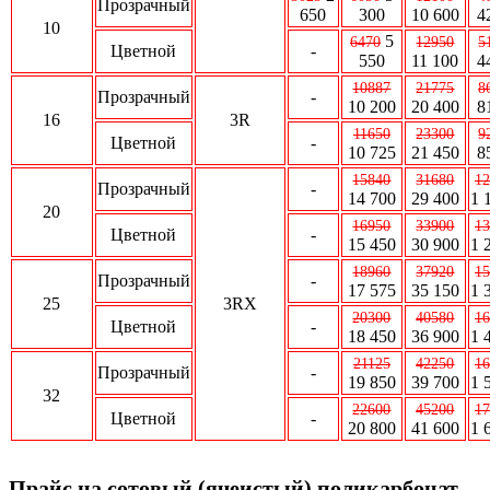
Прозрачный
650
300
10 600
4
10
5
6470
12950
5
Цветной
-
550
11 100
4
10887
21775
8
Прозрачный
-
10 200
20 400
8
16
3R
11650
23300
9
Цветной
-
10 725
21 450
8
15840
31680
12
Прозрачный
-
14 700
29 400
1 
20
16950
33900
13
Цветной
-
15 450
30 900
1 
18960
37920
15
Прозрачный
-
17 575
35 150
1 
25
3RX
20300
40580
16
Цветной
-
18 450
36 900
1 
21125
42250
16
Прозрачный
-
19 850
39 700
1 
32
22600
45200
17
Цветной
-
20 800
41 600
1 
Прайс на сотовый (ячеистый) поликарбонат