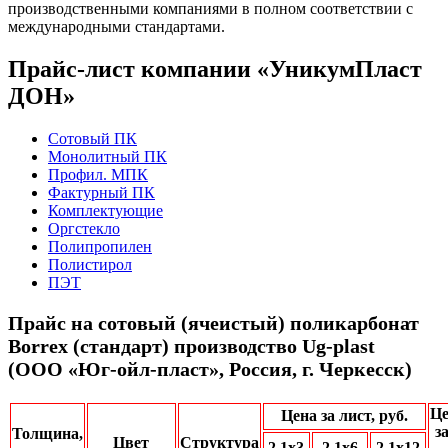
производственными компаниями в полном соответствии с
международными стандартами.
Прайс-лист компании «УникумПласт
ДОН»
Сотовый ПК
Монолитный ПК
Профил. МПК
Фактурный ПК
Комплектующие
Оргстекло
Полипропилен
Полистирол
ПЭТ
Прайс на сотовый (ячеистый) поликарбонат
Borrex (стандарт) производство Ug-plast
(ООО «Юг-ойл-пласт», Россия, г. Черкесск)
Це
Цена за лист, руб.
за
Толщина,
Цвет
Структура
2,1х3
2,1х6
2,1х12