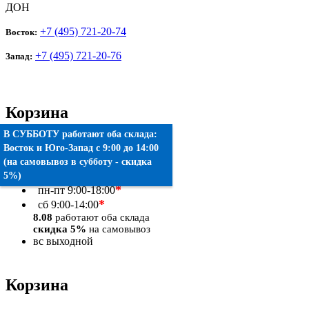
ДОН
+7 (495) 721-20-74
Восток:
+7 (495) 721-20-76
Запад:
Корзина
В СУББОТУ работают оба склада:
Товаров:
0
шт.
Восток
и
Юго-Запад
c 9:00 до 14:00
(на самовывоз в субботу - скидка
Оформить заказ
5%)
*
пн-пт
9:00-18:00
*
сб
9:00-14:00
8.08
работают оба склада
скидка 5%
на самовывоз
вс
выходной
Корзина