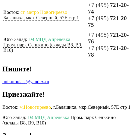
+7 (495)
721-20-
74
Восток:
ст. метро Новогиреево
Балашиха, мкр. Северный, 57Е стр 1
+7 (495)
721-20-
75
+7 (495)
721-20-
Юго-Запад:
D4 МЦД Апрелевка
76
Пром. парк Сенькино (склады B8, B9,
+7 (495)
721-20-
B10)
78
Пишите!
unikumplast@yandex.ru
Приезжайте!
Восток:
м.Новогиреево
, г.Балашиха, мкр.Северный, 57Е стр 1
Юго-Запад:
D4 МЦД Апрелевка
Пром. парк Сенькино
(склады B8, B9, B10)