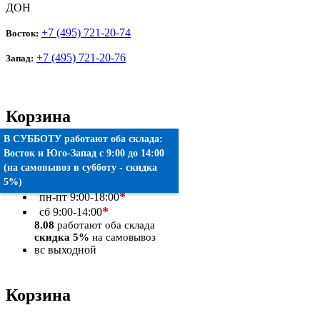
ДОН
+7 (495) 721-20-74
Восток:
+7 (495) 721-20-76
Запад:
Корзина
В СУББОТУ работают оба склада:
Товаров:
0
шт.
Восток
и
Юго-Запад
c 9:00 до 14:00
(на самовывоз в субботу - скидка
Оформить заказ
5%)
*
пн-пт
9:00-18:00
*
сб
9:00-14:00
8.08
работают оба склада
скидка 5%
на самовывоз
вс
выходной
Корзина