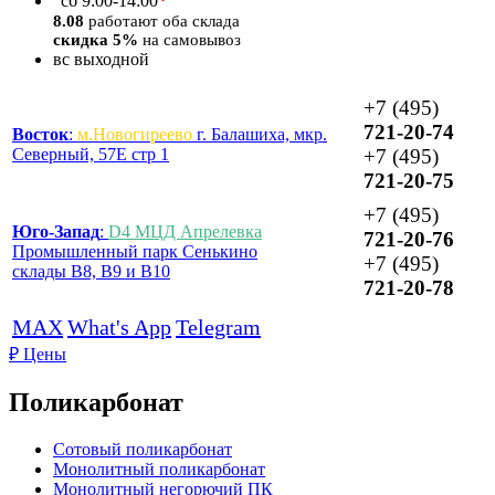
*
сб
9:00-14:00
8.08
работают оба склада
скидка 5%
на самовывоз
вс
выходной
+7 (495)
721-20-74
Восток
:
м.Новогиреево
г. Балашиха, мкр.
Северный, 57Е стр 1
+7 (495)
721-20-75
+7 (495)
Юго-Запад
:
D4 МЦД Апрелевка
721-20-76
Промышленный парк Сенькино
+7 (495)
склады B8, B9 и B10
721-20-78
MAX
What's App
Telegram
₽
Цены
Поликарбонат
Сотовый поликарбонат
Монолитный поликарбонат
Монолитный негорючий ПК