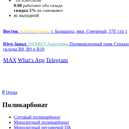
*
сб
9:00-14:00
8.08
работают оба склада
скидка 5%
на самовывоз
вс
выходной
Восток
:
м.Новогиреево
г. Балашиха, мкр. Северный, 57Е стр 1
Юго-Запад
:
D4 МЦД Апрелевка
Промышленный парк Сеньки
склады B8, B9 и B10
MAX
What's App
Telegram
₽
Цены
Поликарбонат
Сотовый поликарбонат
Монолитный поликарбонат
Монолитный негорючий ПК