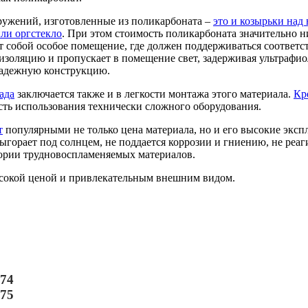
ружений, изготовленные из поликарбоната –
это и козырьки над
или оргстекло
. При этом стоимость поликарбоната значительно ни
т собой особое помещение, где должен поддерживаться соответ
изоляцию и пропускает в помещение свет, задерживая ультрафи
 надежную конструкцию.
ада
заключается также и в легкости монтажа этого материала.
Кр
сть использования технически сложного оборудования.
т
популярными не только цена материала, но и его высокие экс
орает под солнцем, не поддается коррозии и гниению, не реаги
гории трудновоспламеняемых материалов.
ысокой ценой и привлекательным внешним видом.
-74
-75