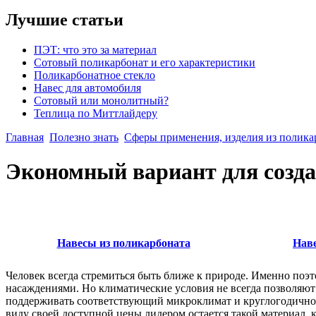
Лучшие статьи
ПЭТ: что это за материал
Сотовый поликарбонат и его характеристики
Поликарбонатное стекло
Навес для автомобиля
Сотовый или монолитный?
Теплица по Миттлайдеру
Главная
Полезно знать
Сферы применения, изделия из полика
Экономный вариант для созда
Навесы из поликарбоната
Нав
Человек всегда стремиться быть ближе к природе. Именно п
насаждениями. Но климатические условия не всегда позволяют
поддерживать соответствующий микроклимат и круглогодично н
виду своей доступной цены лидером остается такой материал, 