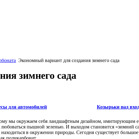
рбоната
Экономный вариант для создания зимнего сада
ния зимнего сада
есы для автомобилей
Козырьки над вхо
оэтому мы окружаем себя ландшафтным дизайном, имитирующим 
 любоваться пышной зеленью. И выходом становится «зимний са
аходиться в окружении природы. Сегодня существует большое к
как поликарбонат.