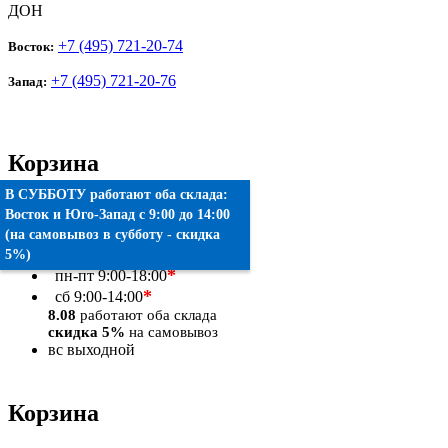
ДОН
+7 (495) 721-20-74
Восток:
+7 (495) 721-20-76
Запад:
Корзина
В СУББОТУ работают оба склада:
Товаров:
0
шт.
Восток
и
Юго-Запад
c 9:00 до 14:00
(на самовывоз в субботу - скидка
Оформить заказ
5%)
*
пн-пт
9:00-18:00
*
сб
9:00-14:00
8.08
работают оба склада
скидка 5%
на самовывоз
вс
выходной
Корзина