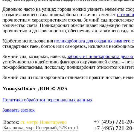
Довольно часто на улицах города можно увидеть элементы соо
создания зимнего сада поликарбонат отлично заменяет
стекло 
прочностным характеристикам стекла. Зимний сад представляе
количество света. Поликарбонат обеспечивает надежную тепло
прочностью и долговечностью, обеспечивая для зимнего сада
Удобство использования
поликарбоната для создания зимнего с
стандартных гаек, болтов или саморезов, исключая необходимо
Зимний сад, козырьки, навесы,
заборы из поликарбоната делаю
устойчивостью к действию факторов окружающей среды – не выг
пожаробезопасным, поскольку поликарбонат относится к кате
Зимний сад из поликарбоната отличается практичностью, нев
УникумПласт ДОН © 2025
Политика обработки персональных данных
Заказать звонок
+7 (495)
721-20
Восток:
ст. метро Новогиреево
Балашиха, мкр. Северный, 57Е стр 1
+7 (495)
721-20