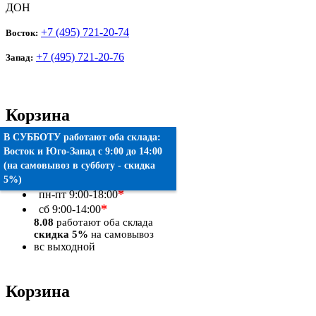
ДОН
+7 (495) 721-20-74
Восток:
+7 (495) 721-20-76
Запад:
Корзина
В СУББОТУ работают оба склада:
Товаров:
0
шт.
Восток
и
Юго-Запад
c 9:00 до 14:00
(на самовывоз в субботу - скидка
Оформить заказ
5%)
*
пн-пт
9:00-18:00
*
сб
9:00-14:00
8.08
работают оба склада
скидка 5%
на самовывоз
вс
выходной
Корзина