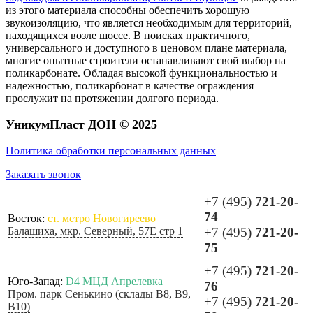
из этого материала способны обеспечить хорошую
звукоизоляцию, что является необходимым для территорий,
находящихся возле шоссе. В поисках практичного,
универсального и доступного в ценовом плане материала,
многие опытные строители останавливают свой выбор на
поликарбонате. Обладая высокой функциональностью и
надежностью, поликарбонат в качестве ограждения
прослужит на протяжении долгого периода.
УникумПласт ДОН © 2025
Политика обработки персональных данных
Заказать звонок
+7 (495)
721-20-
74
Восток:
ст. метро Новогиреево
Балашиха, мкр. Северный, 57Е стр 1
+7 (495)
721-20-
75
+7 (495)
721-20-
Юго-Запад:
D4 МЦД Апрелевка
76
Пром. парк Сенькино (склады B8, B9,
+7 (495)
721-20-
B10)