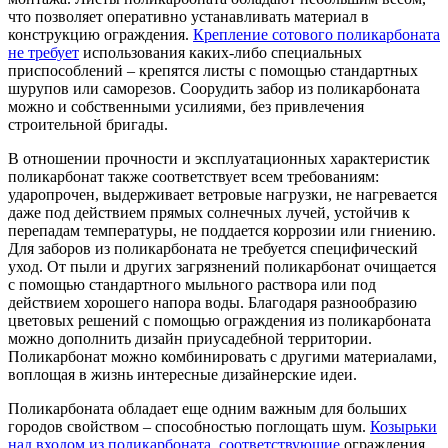
что позволяет оперативно устанавливать материал в
конструкцию ограждения.
Крепление сотового поликарбоната
не требует
использования каких-либо специальных
приспособлений – крепятся листы с помощью стандартных
шурупов или саморезов. Соорудить забор из поликарбоната
можно и собственными усилиями, без привлечения
строительной бригады.
В отношении прочности и эксплуатационных характеристик
поликарбонат также соответствует всем требованиям:
ударопрочен, выдерживает ветровые нагрузки, не нагревается
даже под действием прямых солнечных лучей, устойчив к
перепадам температуры, не поддается коррозии или гниению.
Для заборов из поликарбоната не требуется специфический
уход. От пыли и других загрязнений поликарбонат очищается
с помощью стандартного мыльного раствора или под
действием хорошего напора воды. Благодаря разнообразию
цветовых решений с помощью ограждения из поликарбоната
можно дополнить дизайн приусадебной территории.
Поликарбонат можно комбинировать с другими материалами,
воплощая в жизнь интересные дизайнерские идеи.
Поликарбоната обладает еще одним важным для больших
городов свойством – способностью поглощать шум.
Козырьки
над входом из поликарбоната, соответствующие
ограждения