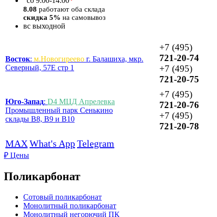
*
сб
9:00-14:00
8.08
работают оба склада
скидка 5%
на самовывоз
вс
выходной
+7 (495)
721-20-74
Восток
:
м.Новогиреево
г. Балашиха, мкр.
Северный, 57Е стр 1
+7 (495)
721-20-75
+7 (495)
Юго-Запад
:
D4 МЦД Апрелевка
721-20-76
Промышленный парк Сенькино
+7 (495)
склады B8, B9 и B10
721-20-78
MAX
What's App
Telegram
₽
Цены
Поликарбонат
Сотовый поликарбонат
Монолитный поликарбонат
Монолитный негорючий ПК