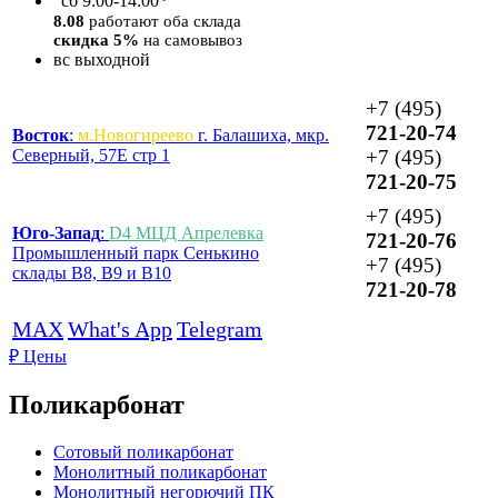
*
сб
9:00-14:00
8.08
работают оба склада
скидка 5%
на самовывоз
вс
выходной
+7 (495)
721-20-74
Восток
:
м.Новогиреево
г. Балашиха, мкр.
Северный, 57Е стр 1
+7 (495)
721-20-75
+7 (495)
Юго-Запад
:
D4 МЦД Апрелевка
721-20-76
Промышленный парк Сенькино
+7 (495)
склады B8, B9 и B10
721-20-78
MAX
What's App
Telegram
₽
Цены
Поликарбонат
Сотовый поликарбонат
Монолитный поликарбонат
Монолитный негорючий ПК