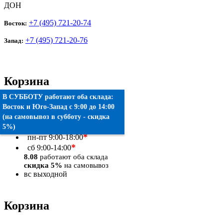
ДОН
+7 (495) 721-20-74
Восток:
+7 (495) 721-20-76
Запад:
Корзина
В СУББОТУ работают оба склада:
Товаров:
0
шт.
Восток
и
Юго-Запад
c 9:00 до 14:00
(на самовывоз в субботу - скидка
Оформить заказ
5%)
*
пн-пт
9:00-18:00
*
сб
9:00-14:00
8.08
работают оба склада
скидка 5%
на самовывоз
вс
выходной
Корзина