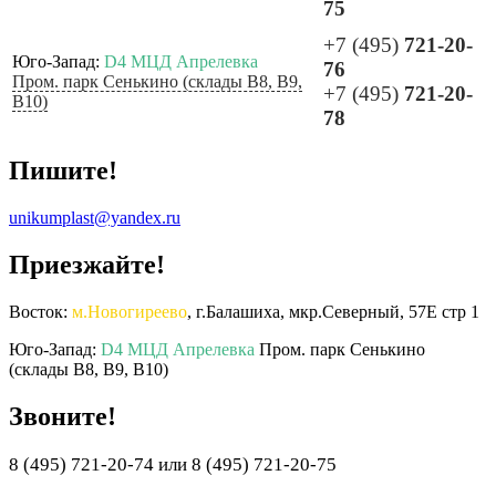
75
+7 (495)
721-20-
Юго-Запад:
D4 МЦД Апрелевка
76
Пром. парк Сенькино (склады B8, B9,
+7 (495)
721-20-
B10)
78
Пишите!
unikumplast@yandex.ru
Приезжайте!
Восток:
м.Новогиреево
, г.Балашиха, мкр.Северный, 57Е стр 1
Юго-Запад:
D4 МЦД Апрелевка
Пром. парк Сенькино
(склады B8, B9, B10)
Звоните!
8 (495) 721-20-74 или 8 (495) 721-20-75