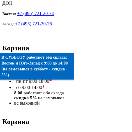
ДОН
+7 (495) 721-20-74
Восток:
+7 (495) 721-20-76
Запад:
Корзина
В СУББОТУ работают оба склада:
Товаров:
0
шт.
Восток
и
Юго-Запад
c 9:00 до 14:00
(на самовывоз в субботу - скидка
Оформить заказ
5%)
*
пн-пт
9:00-18:00
*
сб
9:00-14:00
8.08
работают оба склада
скидка 5%
на самовывоз
вс
выходной
Корзина