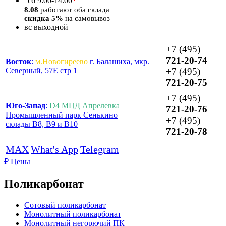
*
сб
9:00-14:00
8.08
работают оба склада
скидка 5%
на самовывоз
вс
выходной
+7 (495)
721-20-74
Восток
:
м.Новогиреево
г. Балашиха, мкр.
Северный, 57Е стр 1
+7 (495)
721-20-75
+7 (495)
Юго-Запад
:
D4 МЦД Апрелевка
721-20-76
Промышленный парк Сенькино
+7 (495)
склады B8, B9 и B10
721-20-78
MAX
What's App
Telegram
₽
Цены
Поликарбонат
Сотовый поликарбонат
Монолитный поликарбонат
Монолитный негорючий ПК