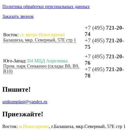
Политика обработки персональных данных
Заказать звонок
+7 (495)
721-20-
74
Восток:
ст. метро Новогиреево
Балашиха, мкр. Северный, 57Е стр 1
+7 (495)
721-20-
75
+7 (495)
721-20-
Юго-Запад:
D4 МЦД Апрелевка
76
Пром. парк Сенькино (склады B8, B9,
+7 (495)
721-20-
B10)
78
Пишите!
unikumplast@yandex.ru
Приезжайте!
Восток:
м.Новогиреево
, г.Балашиха, мкр.Северный, 57Е стр 1