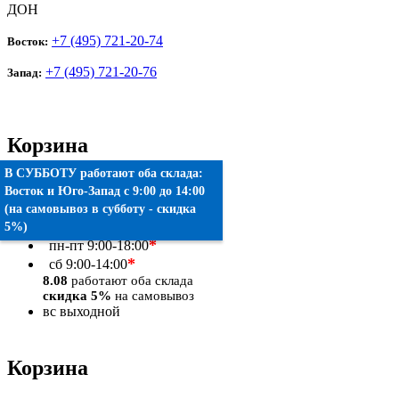
ДОН
+7 (495) 721-20-74
Восток:
+7 (495) 721-20-76
Запад:
Корзина
В СУББОТУ работают оба склада:
Товаров:
0
шт.
Восток
и
Юго-Запад
c 9:00 до 14:00
(на самовывоз в субботу - скидка
Оформить заказ
5%)
*
пн-пт
9:00-18:00
*
сб
9:00-14:00
8.08
работают оба склада
скидка 5%
на самовывоз
вс
выходной
Корзина