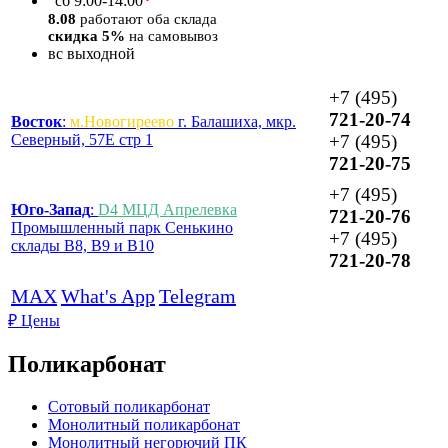
*
сб
9:00-14:00
8.08
работают оба склада
скидка 5%
на самовывоз
вс
выходной
+7 (495)
721-20-74
Восток
:
м.Новогиреево
г. Балашиха, мкр.
Северный, 57Е стр 1
+7 (495)
721-20-75
+7 (495)
Юго-Запад
:
D4 МЦД Апрелевка
721-20-76
Промышленный парк Сенькино
+7 (495)
склады B8, B9 и B10
721-20-78
MAX
What's App
Telegram
₽
Цены
Поликарбонат
Сотовый поликарбонат
Монолитный поликарбонат
Монолитный негорючий ПК