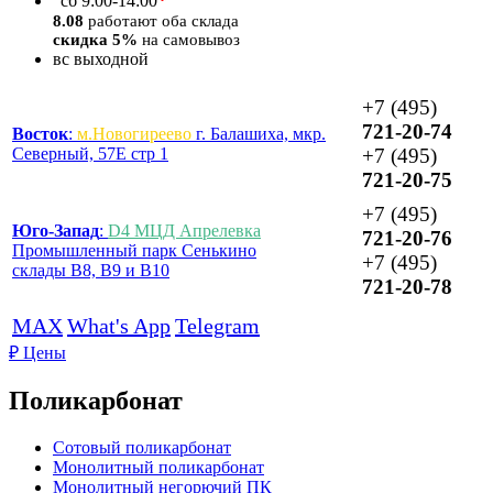
*
сб
9:00-14:00
8.08
работают оба склада
скидка 5%
на самовывоз
вс
выходной
+7 (495)
721-20-74
Восток
:
м.Новогиреево
г. Балашиха, мкр.
Северный, 57Е стр 1
+7 (495)
721-20-75
+7 (495)
Юго-Запад
:
D4 МЦД Апрелевка
721-20-76
Промышленный парк Сенькино
+7 (495)
склады B8, B9 и B10
721-20-78
MAX
What's App
Telegram
₽
Цены
Поликарбонат
Сотовый поликарбонат
Монолитный поликарбонат
Монолитный негорючий ПК