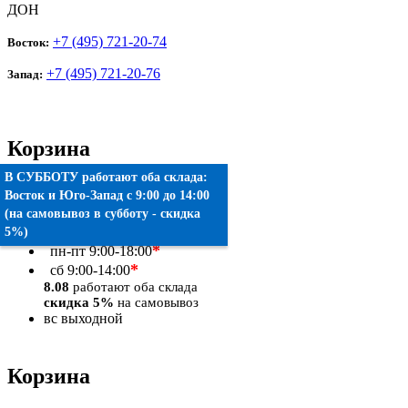
ДОН
+7 (495) 721-20-74
Восток:
+7 (495) 721-20-76
Запад:
Корзина
В СУББОТУ работают оба склада:
Товаров:
0
шт.
Восток
и
Юго-Запад
c 9:00 до 14:00
(на самовывоз в субботу - скидка
Оформить заказ
5%)
*
пн-пт
9:00-18:00
*
сб
9:00-14:00
8.08
работают оба склада
скидка 5%
на самовывоз
вс
выходной
Корзина