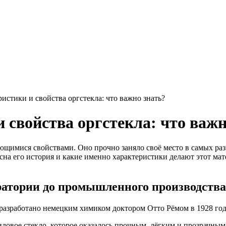
истики и свойства оргстекла: что важно знать?
 свойства оргстекла: что важн
ающимися свойствами. Оно прочно заняло своё место в самых ра
сна его история и какие именно характеристики делают этот ма
оратории до промышленного производства
азработано немецким химиком доктором Отто Рёмом в 1928 год
иловое стекло, которое оказалось прочным, лёгким и прозрачным