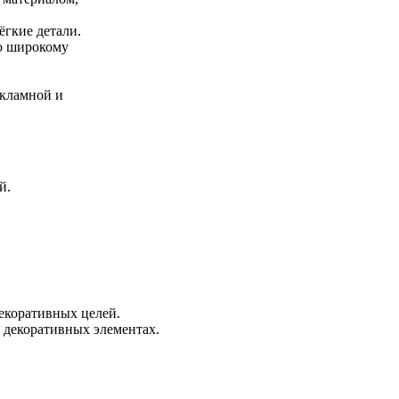
ёгкие детали.
го широкому
екламной и
й.
декоративных целей.
и декоративных элементах.