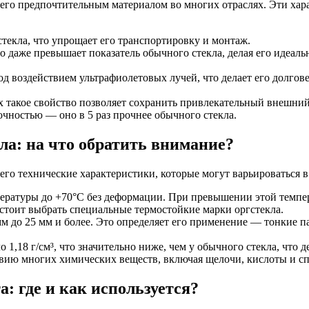
его предпочтительным материалом во многих отраслях. Эти хар
стекла, что упрощает его транспортировку и монтаж.
то даже превышает показатель обычного стекла, делая его идеаль
под воздействием ультрафиолетовых лучей, что делает его долго
х такое свойство позволяет сохранить привлекательный внешний
очностью — оно в 5 раз прочнее обычного стекла.
ла: на что обратить внимание?
его технические характеристики, которые могут варьироваться 
ературы до +70°C без деформации. При превышении этой темпер
тоит выбрать специальные термостойкие марки оргстекла.
мм до 25 мм и более. Это определяет его применение — тонкие п
о 1,18 г/см³, что значительно ниже, чем у обычного стекла, что д
твию многих химических веществ, включая щелочи, кислоты и с
: где и как используется?