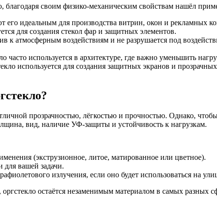
, благодаря своим физико-механическим свойствам нашёл прим
ют его идеальным для производства витрин, окон и рекламных к
ется для создания стекол фар и защитных элементов.
в к атмосферным воздействиям и не разрушается под воздейств
кло часто используется в архитектуре, где важно уменьшить нагр
екло используется для создания защитных экранов и прозрачных
гстекло?
тличной прозрачностью, лёгкостью и прочностью. Однако, чтобы
олщина, вид, наличие УФ-защиты и устойчивость к нагрузкам.
именения (экструзионное, литое, матированное или цветное).
 для вашей задачи.
рафиолетового излучения, если оно будет использоваться на ули
 оргстекло остаётся незаменимым материалом в самых разных сф