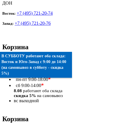
ДОН
+7 (495) 721-20-74
Восток:
+7 (495) 721-20-76
Запад:
Корзина
В СУББОТУ работают оба склада:
Товаров:
0
шт.
Восток
и
Юго-Запад
c 9:00 до 14:00
(на самовывоз в субботу - скидка
Оформить заказ
5%)
*
пн-пт
9:00-18:00
*
сб
9:00-14:00
8.08
работают оба склада
скидка 5%
на самовывоз
вс
выходной
Корзина