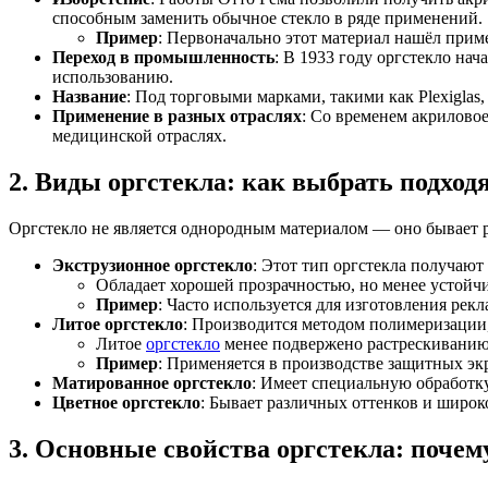
способным заменить обычное стекло в ряде применений.
Пример
: Первоначально этот материал нашёл приме
Переход в промышленность
: В 1933 году оргстекло на
использованию.
Название
: Под торговыми марками, такими как Plexiglas,
Применение в разных отраслях
: Со временем акриловое
медицинской отраслях.
2. Виды оргстекла: как выбрать подхо
Оргстекло не является однородным материалом — оно бывает р
Экструзионное оргстекло
: Этот тип оргстекла получают 
Обладает хорошей прозрачностью, но менее устойч
Пример
: Часто используется для изготовления рек
Литое оргстекло
: Производится методом полимеризации,
Литое
оргстекло
менее подвержено растрескиванию 
Пример
: Применяется в производстве защитных эк
Матированное оргстекло
: Имеет специальную обработку
Цветное оргстекло
: Бывает различных оттенков и широк
3. Основные свойства оргстекла: почем