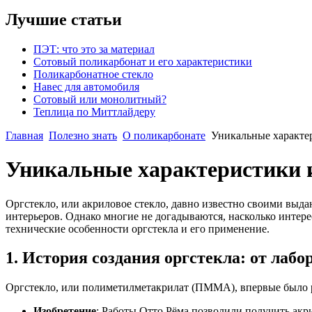
Лучшие статьи
ПЭТ: что это за материал
Сотовый поликарбонат и его характеристики
Поликарбонатное стекло
Навес для автомобиля
Сотовый или монолитный?
Теплица по Миттлайдеру
Главная
Полезно знать
О поликарбонате
Уникальные характер
Уникальные характеристики и
Оргстекло, или акриловое стекло, давно известно своими выд
интерьеров. Однако многие не догадываются, насколько интере
технические особенности оргстекла и его применение.
1. История создания оргстекла: от лаб
Оргстекло, или полиметилметакрилат (ПММА), впервые было р
Изобретение
: Работы Отто Рёма позволили получить акр