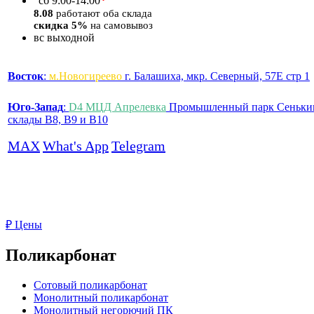
*
сб
9:00-14:00
8.08
работают оба склада
скидка 5%
на самовывоз
вс
выходной
Восток
:
м.Новогиреево
г. Балашиха, мкр. Северный, 57Е стр 1
Юго-Запад
:
D4 МЦД Апрелевка
Промышленный парк Сеньки
склады B8, B9 и B10
MAX
What's App
Telegram
₽
Цены
Поликарбонат
Сотовый поликарбонат
Монолитный поликарбонат
Монолитный негорючий ПК