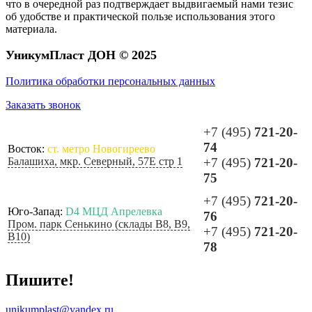
что в очередной раз подтверждает выдвигаемый нами тезис
об удобстве и практической пользе использования этого
материала.
УникумПласт ДОН © 2025
Политика обработки персональных данных
Заказать звонок
+7 (495)
721-20-
74
Восток:
ст. метро Новогиреево
Балашиха, мкр. Северный, 57Е стр 1
+7 (495)
721-20-
75
+7 (495)
721-20-
Юго-Запад:
D4 МЦД Апрелевка
76
Пром. парк Сенькино (склады B8, B9,
+7 (495)
721-20-
B10)
78
Пишите!
unikumplast@yandex.ru