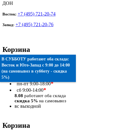
ДОН
+7 (495) 721-20-74
Восток:
+7 (495) 721-20-76
Запад:
Корзина
В СУББОТУ работают оба склада:
Товаров:
0
шт.
Восток
и
Юго-Запад
c 9:00 до 14:00
(на самовывоз в субботу - скидка
Оформить заказ
5%)
*
пн-пт
9:00-18:00
*
сб
9:00-14:00
8.08
работают оба склада
скидка 5%
на самовывоз
вс
выходной
Корзина