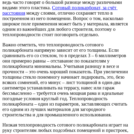
ведь часто говорят о большой разнице между различными
видами этого пластика.
Сотовый поликарбонат, за счёт
расстояния
между слоями, отлично сохраняет тепло в
построенном из него помещении. Вопрос о том, насколько
широкое поле применения может быть у материала, является
одним из важнейших для любого строителя, поэтому о
теплопроводности стоит поговорить отдельно.
Важно отметить, что теплопроводность сотового
поликарбоната напрямую зависит от его толщины. Если
сравнивать его со стеклом, то в пределах 3 – 6 миллиметров
они примерно равны – отставание по показателям у
поликарбоната минимальны. Учитывая разницу в весе и
прочности – это очень хороший показатель. При увеличении
толщины стекло понемногу начинает лидировать, это, безо
всяких сомнений, его минус – лист толщиной в один-два
сантиметра устанавливать на террасу, навес или гараж
бессмысленно – требуется очень мощная рама и идеальные
погодные условия круглый год. Теплопроводность
поликарбоната – один из параметров, заставляющих считать
его одним из лучших материалов для загородного
строительства и для промышленного использования.
Низкая теплопроводность сотового поликарбоната играет на
руку строителям любых подсобных помещений и пристроек,