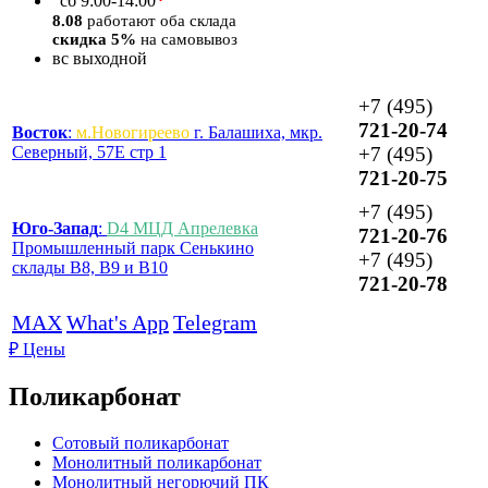
*
сб
9:00-14:00
8.08
работают оба склада
скидка 5%
на самовывоз
вс
выходной
+7 (495)
721-20-74
Восток
:
м.Новогиреево
г. Балашиха, мкр.
Северный, 57Е стр 1
+7 (495)
721-20-75
+7 (495)
Юго-Запад
:
D4 МЦД Апрелевка
721-20-76
Промышленный парк Сенькино
+7 (495)
склады B8, B9 и B10
721-20-78
MAX
What's App
Telegram
₽
Цены
Поликарбонат
Сотовый поликарбонат
Монолитный поликарбонат
Монолитный негорючий ПК