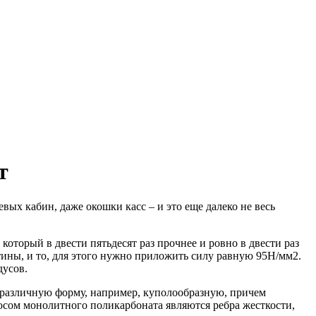
т
вых кабин, даже окошки касс – и это еще далеко не весь
торый в двести пятьдесят раз прочнее и ровно в двести раз
ятины, и то, для этого нужно приложить силу равную 95Н/мм2.
дусов.
 различную форму, например, куполообразную, причем
юсом монолитного поликарбоната являются ребра жесткости,