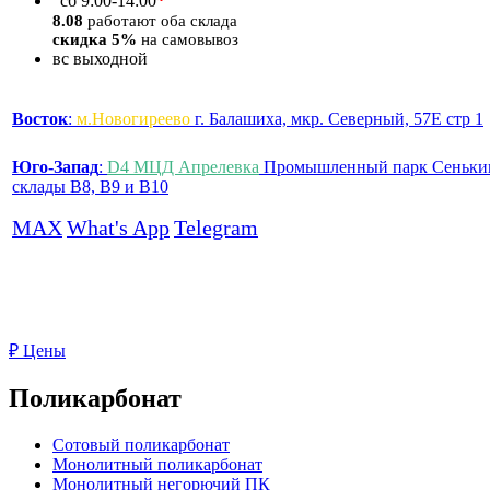
*
сб
9:00-14:00
8.08
работают оба склада
скидка 5%
на самовывоз
вс
выходной
Восток
:
м.Новогиреево
г. Балашиха, мкр. Северный, 57Е стр 1
Юго-Запад
:
D4 МЦД Апрелевка
Промышленный парк Сеньки
склады B8, B9 и B10
MAX
What's App
Telegram
₽
Цены
Поликарбонат
Сотовый поликарбонат
Монолитный поликарбонат
Монолитный негорючий ПК