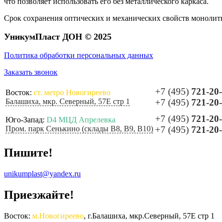
что позволяет использовать его без металлического каркаса.
Срок сохранения оптических и механических свойств монолитн
УникумПласт ДОН © 2025
Политика обработки персональных данных
Заказать звонок
+7 (495)
721-20
Восток:
ст. метро Новогиреево
Балашиха, мкр. Северный, 57Е стр 1
+7 (495)
721-20
+7 (495)
721-20
Юго-Запад:
D4 МЦД Апрелевка
Пром. парк Сенькино (склады B8, B9, B10)
+7 (495)
721-20
Пишите!
unikumplast@yandex.ru
Приезжайте!
Восток:
м.Новогиреево
, г.Балашиха, мкр.Северный, 57Е стр 1