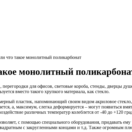
или что такое монолитный поликарбонат
такое монолитный поликарбона
 перегородки для офисов, световые короба, стенды, дверцы душе
зуется вместо такого хрупкого материала, как стекло.
ерный пластик, напоминающий своим видом акриловое стекло, ко
пается, а, максимум, слегка деформируется – могут появиться вм
оздействие различных температур колеблется от -40 до +120 гра
зволяет, с помощью специального оборудования, придавать ему
квадратным с закругленными концами и т.д. Также огромным пл