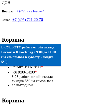
ДОН
+7 (495) 721-20-74
Восток:
+7 (495) 721-20-76
Запад:
Корзина
В СУББОТУ работают оба склада:
Товаров:
0
шт.
Восток
и
Юго-Запад
c 9:00 до 14:00
(на самовывоз в субботу - скидка
Оформить заказ
5%)
*
пн-пт
9:00-18:00
*
сб
9:00-14:00
8.08
работают оба склада
скидка 5%
на самовывоз
вс
выходной
Корзина