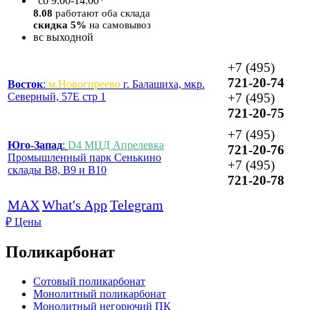
*
сб
9:00-14:00
8.08
работают оба склада
скидка 5%
на самовывоз
вс
выходной
+7 (495)
721-20-74
Восток
:
м.Новогиреево
г. Балашиха, мкр.
Северный, 57Е стр 1
+7 (495)
721-20-75
+7 (495)
Юго-Запад
:
D4 МЦД Апрелевка
721-20-76
Промышленный парк Сенькино
+7 (495)
склады B8, B9 и B10
721-20-78
MAX
What's App
Telegram
₽
Цены
Поликарбонат
Сотовый поликарбонат
Монолитный поликарбонат
Монолитный негорючий ПК