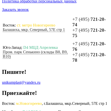
Политика обработки персональных данных
Заказать звонок
+7 (495)
721-20-
74
Восток:
ст. метро Новогиреево
Балашиха, мкр. Северный, 57Е стр 1
+7 (495)
721-20-
75
+7 (495)
721-20-
Юго-Запад:
D4 МЦД Апрелевка
76
Пром. парк Сенькино (склады B8, B9,
+7 (495)
721-20-
B10)
78
Пишите!
unikumplast@yandex.ru
Приезжайте!
Восток:
м.Новогиреево
, г.Балашиха, мкр.Северный, 57Е стр 1