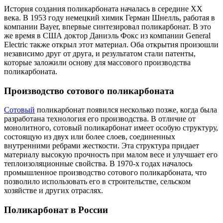
История создания поликарбоната началась в середине XX
века. В 1953 году немецкий химик Герман Шнелль, работая в
компании Bayer, впервые синтезировал поликарбонат. В это
же время в США доктор Даниэль Фокс из компании General
Electric также открыл этот материал. Оба открытия произошли
независимо друг от друга, и результатом стали патенты,
которые заложили основу для массового производства
поликарбоната.
Производство сотового поликарбоната
Сотовый
поликарбонат появился несколько позже, когда была
разработана технология его производства. В отличие от
монолитного, сотовый поликарбонат имеет особую структуру,
состоящую из двух или более слоев, соединенных
внутренними ребрами жесткости. Эта структура придает
материалу высокую прочность при малом весе и улучшает его
теплоизоляционные свойства. В 1970-х годах началось
промышленное производство сотового поликарбоната, что
позволило использовать его в строительстве, сельском
хозяйстве и других отраслях.
Поликарбонат в России