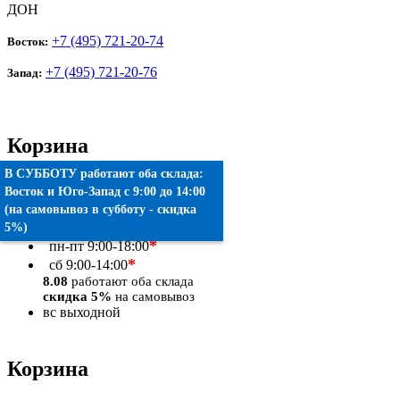
ДОН
+7 (495) 721-20-74
Восток:
+7 (495) 721-20-76
Запад:
Корзина
В СУББОТУ работают оба склада:
Товаров:
0
шт.
Восток
и
Юго-Запад
c 9:00 до 14:00
(на самовывоз в субботу - скидка
Оформить заказ
5%)
*
пн-пт
9:00-18:00
*
сб
9:00-14:00
8.08
работают оба склада
скидка 5%
на самовывоз
вс
выходной
Корзина