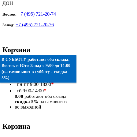
ДОН
+7 (495) 721-20-74
Восток:
+7 (495) 721-20-76
Запад:
Корзина
В СУББОТУ работают оба склада:
Товаров:
0
шт.
Восток
и
Юго-Запад
c 9:00 до 14:00
(на самовывоз в субботу - скидка
Оформить заказ
5%)
*
пн-пт
9:00-18:00
*
сб
9:00-14:00
8.08
работают оба склада
скидка 5%
на самовывоз
вс
выходной
Корзина