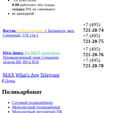
*
сб
9:00-14:00
8.08
работают оба склада
скидка 5%
на самовывоз
вс
выходной
+7 (495)
721-20-74
Восток
:
м.Новогиреево
г. Балашиха, мкр.
Северный, 57Е стр 1
+7 (495)
721-20-75
+7 (495)
Юго-Запад
:
D4 МЦД Апрелевка
721-20-76
Промышленный парк Сенькино
+7 (495)
склады B8, B9 и B10
721-20-78
MAX
What's App
Telegram
₽
Цены
Поликарбонат
Сотовый поликарбонат
Монолитный поликарбонат
Монолитный негорючий ПК