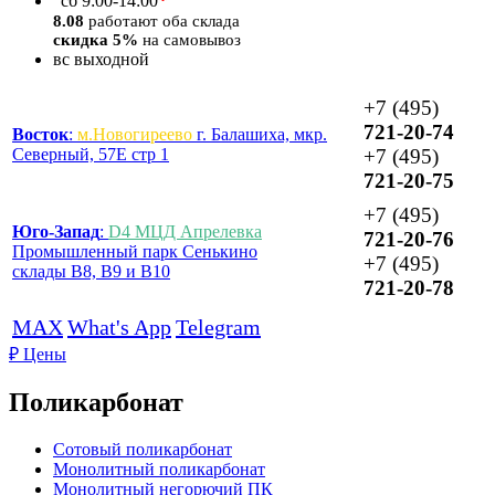
*
сб
9:00-14:00
8.08
работают оба склада
скидка 5%
на самовывоз
вс
выходной
+7 (495)
721-20-74
Восток
:
м.Новогиреево
г. Балашиха, мкр.
Северный, 57Е стр 1
+7 (495)
721-20-75
+7 (495)
Юго-Запад
:
D4 МЦД Апрелевка
721-20-76
Промышленный парк Сенькино
+7 (495)
склады B8, B9 и B10
721-20-78
MAX
What's App
Telegram
₽
Цены
Поликарбонат
Сотовый поликарбонат
Монолитный поликарбонат
Монолитный негорючий ПК