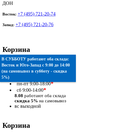
ДОН
+7 (495) 721-20-74
Восток:
+7 (495) 721-20-76
Запад:
Корзина
В СУББОТУ работают оба склада:
Товаров:
0
шт.
Восток
и
Юго-Запад
c 9:00 до 14:00
(на самовывоз в субботу - скидка
Оформить заказ
5%)
*
пн-пт
9:00-18:00
*
сб
9:00-14:00
8.08
работают оба склада
скидка 5%
на самовывоз
вс
выходной
Корзина