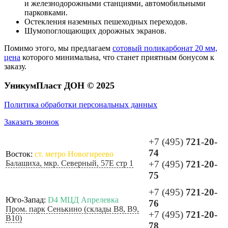
и железнодорожными станциями, автомобильными
парковками.
Остекления наземных пешеходных переходов.
Шумопоглощающих дорожных экранов.
Помимо этого, мы предлагаем
сотовый поликарбонат 20 мм,
цена
которого минимальна, что станет приятным бонусом к
заказу.
УникумПласт ДОН © 2025
Политика обработки персональных данных
Заказать звонок
+7 (495)
721-20-
74
Восток:
ст. метро Новогиреево
Балашиха, мкр. Северный, 57Е стр 1
+7 (495)
721-20-
75
+7 (495)
721-20-
Юго-Запад:
D4 МЦД Апрелевка
76
Пром. парк Сенькино (склады B8, B9,
+7 (495)
721-20-
B10)
78