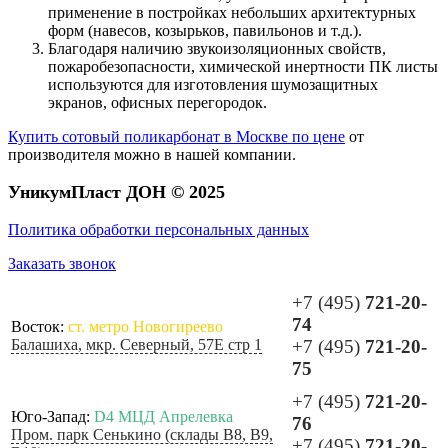
применение в постройках небольших архитектурных
форм (навесов, козырьков, павильонов и т.д.).
Благодаря наличию звукоизоляционных свойств,
пожаробезопасности, химической инертности ПК листы
используются для изготовления шумозащитных
экранов, офисных перегородок.
Купить сотовый поликарбонат в Москве по цене
от
производителя можно в нашей компании.
УникумПласт ДОН © 2025
Политика обработки персональных данных
Заказать звонок
+7 (495)
721-20-
74
Восток:
ст. метро Новогиреево
Балашиха, мкр. Северный, 57Е стр 1
+7 (495)
721-20-
75
+7 (495)
721-20-
Юго-Запад:
D4 МЦД Апрелевка
76
Пром. парк Сенькино (склады B8, B9,
+7 (495)
721-20-