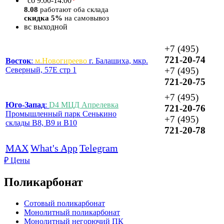
*
сб
9:00-14:00
8.08
работают оба склада
скидка 5%
на самовывоз
вс
выходной
+7 (495)
721-20-74
Восток
:
м.Новогиреево
г. Балашиха, мкр.
Северный, 57Е стр 1
+7 (495)
721-20-75
+7 (495)
Юго-Запад
:
D4 МЦД Апрелевка
721-20-76
Промышленный парк Сенькино
+7 (495)
склады B8, B9 и B10
721-20-78
MAX
What's App
Telegram
₽
Цены
Поликарбонат
Сотовый поликарбонат
Монолитный поликарбонат
Монолитный негорючий ПК