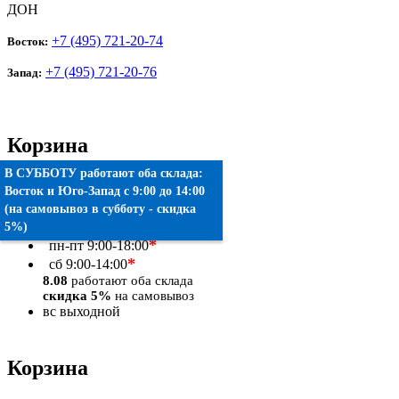
ДОН
+7 (495) 721-20-74
Восток:
+7 (495) 721-20-76
Запад:
Корзина
В СУББОТУ работают оба склада:
Товаров:
0
шт.
Восток
и
Юго-Запад
c 9:00 до 14:00
(на самовывоз в субботу - скидка
Оформить заказ
5%)
*
пн-пт
9:00-18:00
*
сб
9:00-14:00
8.08
работают оба склада
скидка 5%
на самовывоз
вс
выходной
Корзина