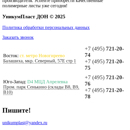
производителя. Успейте приобрести качественные
полимерные листы уже сегодня!
УникумПласт ДОН © 2025
Политика обработки персональных данных
Заказать звонок
+7 (495)
721-20-
74
Восток:
ст. метро Новогиреево
Балашиха, мкр. Северный, 57Е стр 1
+7 (495)
721-20-
75
+7 (495)
721-20-
Юго-Запад:
D4 МЦД Апрелевка
76
Пром. парк Сенькино (склады B8, B9,
+7 (495)
721-20-
B10)
78
Пишите!
unikumplast@yandex.ru