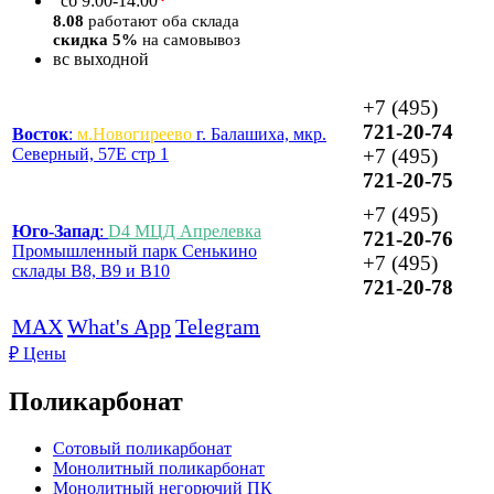
*
сб
9:00-14:00
8.08
работают оба склада
скидка 5%
на самовывоз
вс
выходной
+7 (495)
721-20-74
Восток
:
м.Новогиреево
г. Балашиха, мкр.
Северный, 57Е стр 1
+7 (495)
721-20-75
+7 (495)
Юго-Запад
:
D4 МЦД Апрелевка
721-20-76
Промышленный парк Сенькино
+7 (495)
склады B8, B9 и B10
721-20-78
MAX
What's App
Telegram
₽
Цены
Поликарбонат
Сотовый поликарбонат
Монолитный поликарбонат
Монолитный негорючий ПК