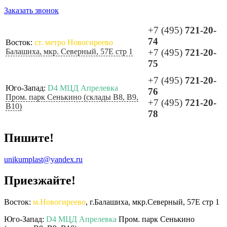
Заказать звонок
+7 (495)
721-20-
74
Восток:
ст. метро Новогиреево
Балашиха, мкр. Северный, 57Е стр 1
+7 (495)
721-20-
75
+7 (495)
721-20-
Юго-Запад:
D4 МЦД Апрелевка
76
Пром. парк Сенькино (склады B8, B9,
+7 (495)
721-20-
B10)
78
Пишите!
unikumplast@yandex.ru
Приезжайте!
Восток:
м.Новогиреево
, г.Балашиха, мкр.Северный, 57Е стр 1
Юго-Запад:
D4 МЦД Апрелевка
Пром. парк Сенькино