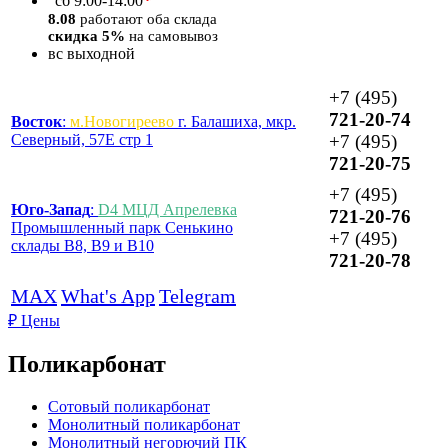
*
сб
9:00-14:00
8.08
работают оба склада
скидка 5%
на самовывоз
вс
выходной
+7 (495)
721-20-74
Восток
:
м.Новогиреево
г. Балашиха, мкр.
Северный, 57Е стр 1
+7 (495)
721-20-75
+7 (495)
Юго-Запад
:
D4 МЦД Апрелевка
721-20-76
Промышленный парк Сенькино
+7 (495)
склады B8, B9 и B10
721-20-78
MAX
What's App
Telegram
₽
Цены
Поликарбонат
Сотовый поликарбонат
Монолитный поликарбонат
Монолитный негорючий ПК