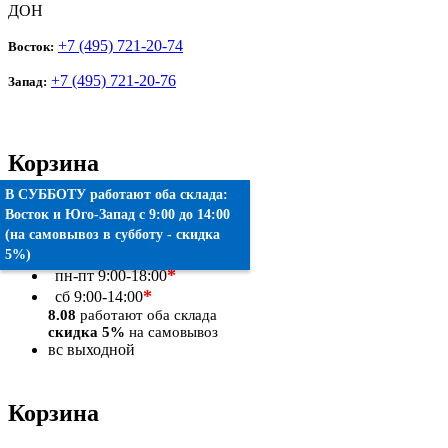
ДОН
+7 (495) 721-20-74
Восток:
+7 (495) 721-20-76
Запад:
Корзина
В СУББОТУ работают оба склада:
Товаров:
0
шт.
Восток
и
Юго-Запад
c 9:00 до 14:00
(на самовывоз в субботу - скидка
Оформить заказ
5%)
*
пн-пт
9:00-18:00
*
сб
9:00-14:00
8.08
работают оба склада
скидка 5%
на самовывоз
вс
выходной
Корзина