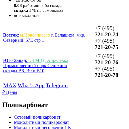
*
сб
9:00-14:00
8.08
работают оба склада
скидка 5%
на самовывоз
вс
выходной
+7 (495)
721-20-74
Восток
:
м.Новогиреево
г. Балашиха, мкр.
Северный, 57Е стр 1
+7 (495)
721-20-75
+7 (495)
Юго-Запад
:
D4 МЦД Апрелевка
721-20-76
Промышленный парк Сенькино
+7 (495)
склады B8, B9 и B10
721-20-78
MAX
What's App
Telegram
₽
Цены
Поликарбонат
Сотовый поликарбонат
Монолитный поликарбонат
Монолитный негорючий ПК