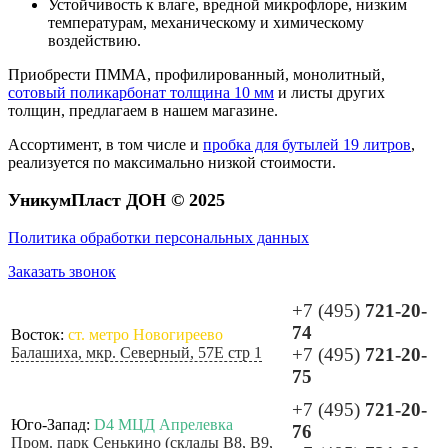
Устойчивость к влаге, вредной микрофлоре, низким
температурам, механическому и химическому
воздействию.
Приобрести ПММА, профилированный, монолитный,
сотовый поликарбонат толщина 10 мм
и листы других
толщин, предлагаем в нашем магазине.
Ассортимент, в том числе и
пробка для бутылей 19 литров
,
реализуется по максимально низкой стоимости.
УникумПласт ДОН © 2025
Политика обработки персональных данных
Заказать звонок
+7 (495)
721-20-
74
Восток:
ст. метро Новогиреево
Балашиха, мкр. Северный, 57Е стр 1
+7 (495)
721-20-
75
+7 (495)
721-20-
Юго-Запад:
D4 МЦД Апрелевка
76
Пром. парк Сенькино (склады B8, B9,