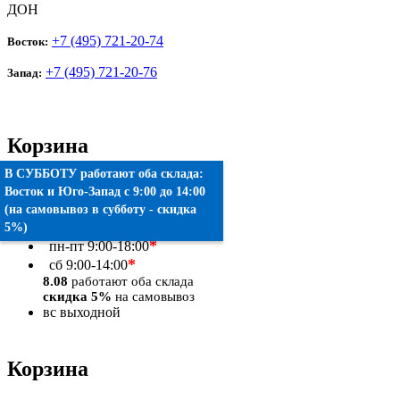
ДОН
+7 (495) 721-20-74
Восток:
+7 (495) 721-20-76
Запад:
Корзина
В СУББОТУ работают оба склада:
Товаров:
0
шт.
Восток
и
Юго-Запад
c 9:00 до 14:00
(на самовывоз в субботу - скидка
Оформить заказ
5%)
*
пн-пт
9:00-18:00
*
сб
9:00-14:00
8.08
работают оба склада
скидка 5%
на самовывоз
вс
выходной
Корзина