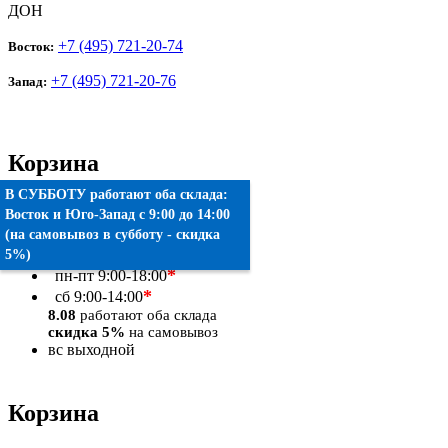
ДОН
+7 (495) 721-20-74
Восток:
+7 (495) 721-20-76
Запад:
Корзина
В СУББОТУ работают оба склада:
Товаров:
0
шт.
Восток
и
Юго-Запад
c 9:00 до 14:00
(на самовывоз в субботу - скидка
Оформить заказ
5%)
*
пн-пт
9:00-18:00
*
сб
9:00-14:00
8.08
работают оба склада
скидка 5%
на самовывоз
вс
выходной
Корзина