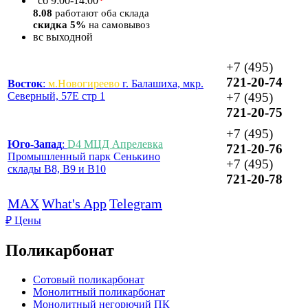
*
сб
9:00-14:00
8.08
работают оба склада
скидка 5%
на самовывоз
вс
выходной
+7 (495)
721-20-74
Восток
:
м.Новогиреево
г. Балашиха, мкр.
Северный, 57Е стр 1
+7 (495)
721-20-75
+7 (495)
Юго-Запад
:
D4 МЦД Апрелевка
721-20-76
Промышленный парк Сенькино
+7 (495)
склады B8, B9 и B10
721-20-78
MAX
What's App
Telegram
₽
Цены
Поликарбонат
Сотовый поликарбонат
Монолитный поликарбонат
Монолитный негорючий ПК