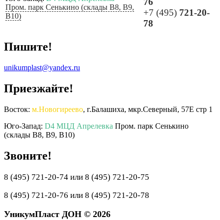
76
Пром. парк Сенькино (склады B8, B9,
+7 (495)
721-20-
B10)
78
Пишите!
unikumplast@yandex.ru
Приезжайте!
Восток:
м.Новогиреево
, г.Балашиха, мкр.Северный, 57Е стр 1
Юго-Запад:
D4 МЦД Апрелевка
Пром. парк Сенькино
(склады B8, B9, B10)
Звоните!
8 (495) 721-20-74 или 8 (495) 721-20-75
8 (495) 721-20-76 или 8 (495) 721-20-78
УникумПласт ДОН © 2026