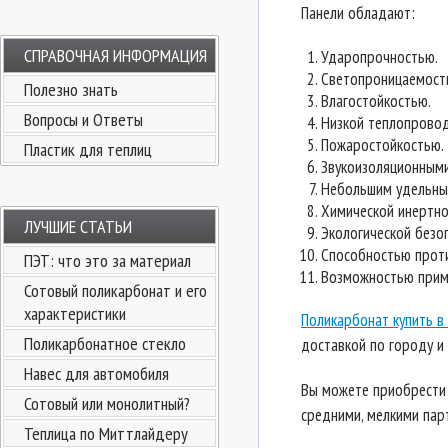
Панели обладают:
СПРАВОЧНАЯ ИНФОРМАЦИЯ
Ударопрочностью.
Светопроницаемост
Полезно знать
Влагостойкостью.
Вопросы и Ответы
Низкой теплопрово
Пожаростойкостью.
Пластик для теплиц
Звукоизоляционными
Небольшим удельны
Химической инертно
ЛУЧШИЕ СТАТЬИ
Экологической безо
Способностью прот
ПЭТ: что это за материал
Возможностью приме
Сотовый поликарбонат и его
характеристики
Поликарбонат купить в
Поликарбонатное стекло
доставкой по городу и 
Навес для автомобиля
Вы можете приобрести
Сотовый или монолитный?
средними, мелкими пар
Теплица по Миттлайдеру