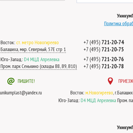
Уникум
Политика обра
+7 (495)
721-20-74
Восток:
ст. метро Новогиреево
+7 (495)
721-20-75
Балашиха, мкр. Северный, 57Е стр 1
+7 (495)
721-20-76
Юго-Запад:
D4 МЦД Апрелевка
+7 (495)
721-20-78
Пром. парк Сенькино (склады B8, B9, B10)
ПИШИТЕ!
ПРИЕЗЖ
unikumplast@yandex.ru
Восток:
м.Новогиреево
, г.Балаши
Юго-Запад:
D4 МЦД Апрелевка
Пром. па
Уникум