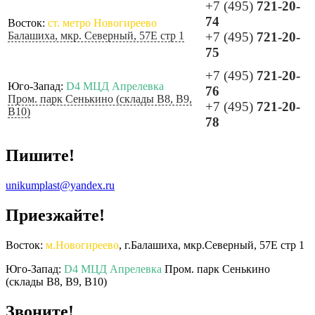
+7 (495)
721-20-
74
Восток:
ст. метро Новогиреево
Балашиха, мкр. Северный, 57Е стр 1
+7 (495)
721-20-
75
+7 (495)
721-20-
Юго-Запад:
D4 МЦД Апрелевка
76
Пром. парк Сенькино (склады B8, B9,
+7 (495)
721-20-
B10)
78
Пишите!
unikumplast@yandex.ru
Приезжайте!
Восток:
м.Новогиреево
, г.Балашиха, мкр.Северный, 57Е стр 1
Юго-Запад:
D4 МЦД Апрелевка
Пром. парк Сенькино
(склады B8, B9, B10)
Звоните!