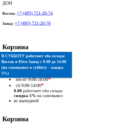
ДОН
+7 (495) 721-20-74
Восток:
+7 (495) 721-20-76
Запад:
Корзина
В СУББОТУ работают оба склада:
Товаров:
0
шт.
Восток
и
Юго-Запад
c 9:00 до 14:00
(на самовывоз в субботу - скидка
Оформить заказ
5%)
*
пн-пт
9:00-18:00
*
сб
9:00-14:00
8.08
работают оба склада
скидка 5%
на самовывоз
вс
выходной
Корзина