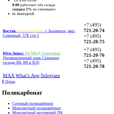
*
сб
9:00-14:00
8.08
работают оба склада
скидка 5%
на самовывоз
вс
выходной
+7 (495)
721-20-74
Восток
:
м.Новогиреево
г. Балашиха, мкр.
Северный, 57Е стр 1
+7 (495)
721-20-75
+7 (495)
Юго-Запад
:
D4 МЦД Апрелевка
721-20-76
Промышленный парк Сенькино
+7 (495)
склады B8, B9 и B10
721-20-78
MAX
What's App
Telegram
₽
Цены
Поликарбонат
Сотовый поликарбонат
Монолитный поликарбонат
Монолитный негорючий ПК