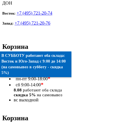
ДОН
+7 (495) 721-20-74
Восток:
+7 (495) 721-20-76
Запад:
Корзина
В СУББОТУ работают оба склада:
Товаров:
0
шт.
Восток
и
Юго-Запад
c 9:00 до 14:00
(на самовывоз в субботу - скидка
Оформить заказ
5%)
*
пн-пт
9:00-18:00
*
сб
9:00-14:00
8.08
работают оба склада
скидка 5%
на самовывоз
вс
выходной
Корзина