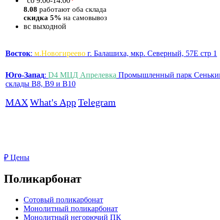
*
сб
9:00-14:00
8.08
работают оба склада
скидка 5%
на самовывоз
вс
выходной
Восток
:
м.Новогиреево
г. Балашиха, мкр. Северный, 57Е стр 1
Юго-Запад
:
D4 МЦД Апрелевка
Промышленный парк Сеньки
склады B8, B9 и B10
MAX
What's App
Telegram
₽
Цены
Поликарбонат
Сотовый поликарбонат
Монолитный поликарбонат
Монолитный негорючий ПК