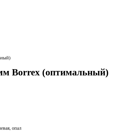
ьный)
м Borrex (оптимальный)
евая, опал