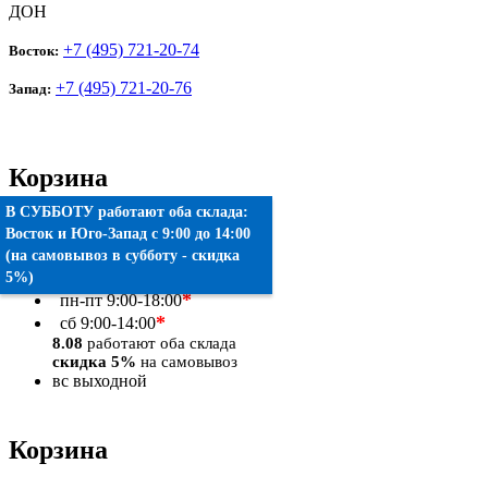
ДОН
+7 (495) 721-20-74
Восток:
+7 (495) 721-20-76
Запад:
Корзина
В СУББОТУ работают оба склада:
Товаров:
0
шт.
Восток
и
Юго-Запад
c 9:00 до 14:00
(на самовывоз в субботу - скидка
Оформить заказ
5%)
*
пн-пт
9:00-18:00
*
сб
9:00-14:00
8.08
работают оба склада
скидка 5%
на самовывоз
вс
выходной
Корзина