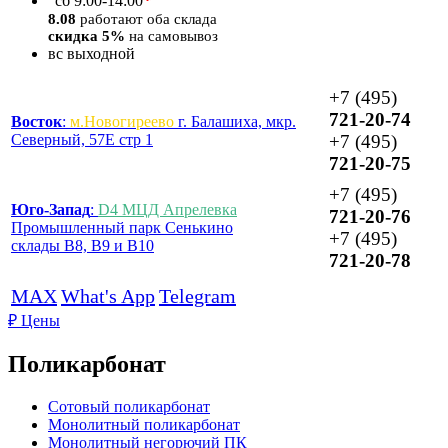
*
сб
9:00-14:00
8.08
работают оба склада
скидка 5%
на самовывоз
вс
выходной
+7 (495)
721-20-74
Восток
:
м.Новогиреево
г. Балашиха, мкр.
Северный, 57Е стр 1
+7 (495)
721-20-75
+7 (495)
Юго-Запад
:
D4 МЦД Апрелевка
721-20-76
Промышленный парк Сенькино
+7 (495)
склады B8, B9 и B10
721-20-78
MAX
What's App
Telegram
₽
Цены
Поликарбонат
Сотовый поликарбонат
Монолитный поликарбонат
Монолитный негорючий ПК