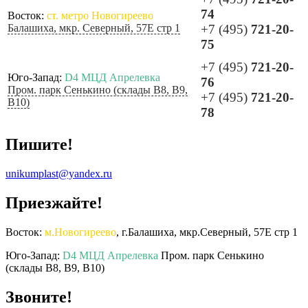
74
Восток:
ст. метро Новогиреево
Балашиха, мкр. Северный, 57Е стр 1
+7 (495)
721-20-
75
+7 (495)
721-20-
Юго-Запад:
D4 МЦД Апрелевка
76
Пром. парк Сенькино (склады B8, B9,
+7 (495)
721-20-
B10)
78
Пишите!
unikumplast@yandex.ru
Приезжайте!
Восток:
м.Новогиреево
, г.Балашиха, мкр.Северный, 57Е стр 1
Юго-Запад:
D4 МЦД Апрелевка
Пром. парк Сенькино
(склады B8, B9, B10)
Звоните!