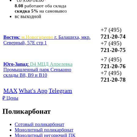
*
сб
9:00-14:00
8.08
работают оба склада
скидка 5%
на самовывоз
вс
выходной
+7 (495)
721-20-74
Восток
:
м.Новогиреево
г. Балашиха, мкр.
Северный, 57Е стр 1
+7 (495)
721-20-75
+7 (495)
Юго-Запад
:
D4 МЦД Апрелевка
721-20-76
Промышленный парк Сенькино
+7 (495)
склады B8, B9 и B10
721-20-78
MAX
What's App
Telegram
₽
Цены
Поликарбонат
Сотовый поликарбонат
Монолитный поликарбонат
Монолитный негорючий ПК