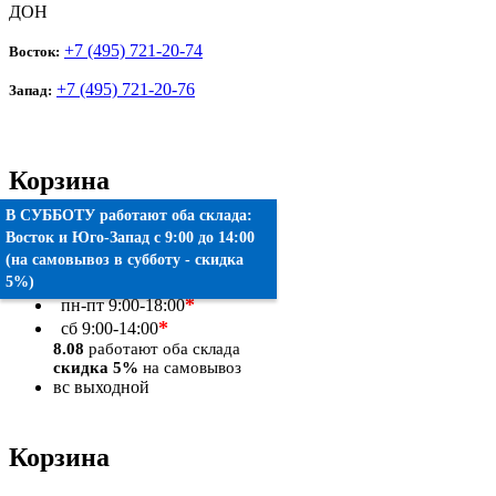
ДОН
+7 (495) 721-20-74
Восток:
+7 (495) 721-20-76
Запад:
Корзина
В СУББОТУ работают оба склада:
Товаров:
0
шт.
Восток
и
Юго-Запад
c 9:00 до 14:00
(на самовывоз в субботу - скидка
Оформить заказ
5%)
*
пн-пт
9:00-18:00
*
сб
9:00-14:00
8.08
работают оба склада
скидка 5%
на самовывоз
вс
выходной
Корзина